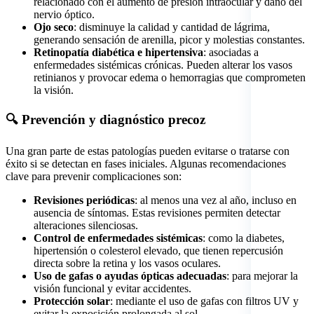
relacionado con el aumento de presión intraocular y daño del
nervio óptico.
Ojo seco
: disminuye la calidad y cantidad de lágrima,
generando sensación de arenilla, picor y molestias constantes.
Retinopatía diabética e hipertensiva
: asociadas a
enfermedades sistémicas crónicas. Pueden alterar los vasos
retinianos y provocar edema o hemorragias que comprometen
la visión.
🔍 Prevención y diagnóstico precoz
Una gran parte de estas patologías pueden evitarse o tratarse con
éxito si se detectan en fases iniciales. Algunas recomendaciones
clave para prevenir complicaciones son:
Revisiones periódicas
: al menos una vez al año, incluso en
ausencia de síntomas. Estas revisiones permiten detectar
alteraciones silenciosas.
Control de enfermedades sistémicas
: como la diabetes,
hipertensión o colesterol elevado, que tienen repercusión
directa sobre la retina y los vasos oculares.
Uso de gafas o ayudas ópticas adecuadas
: para mejorar la
visión funcional y evitar accidentes.
Protección solar
: mediante el uso de gafas con filtros UV y
evitar la exposición prolongada al sol.