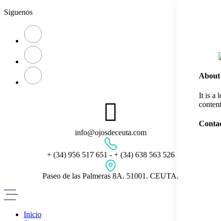
Skip
Siguenos
to
content
About
It is a
content
Contac
info@ojosdeceuta.com
+ (34) 956 517 651 - + (34) 638 563 526
Paseo de las Palmeras 8A. 51001. CEUTA.
Inicio