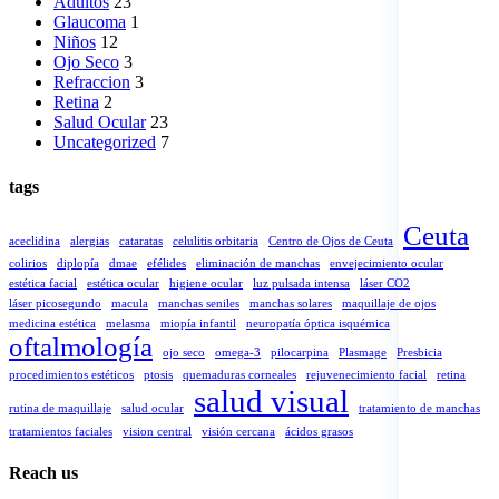
Adultos
23
Glaucoma
1
Niños
12
Ojo Seco
3
Refraccion
3
Retina
2
Salud Ocular
23
Uncategorized
7
tags
Ceuta
aceclidina
alergias
cataratas
celulitis orbitaria
Centro de Ojos de Ceuta
colirios
diplopía
dmae
efélides
eliminación de manchas
envejecimiento ocular
estética facial
estética ocular
higiene ocular
luz pulsada intensa
láser CO2
láser picosegundo
macula
manchas seniles
manchas solares
maquillaje de ojos
medicina estética
melasma
miopía infantil
neuropatía óptica isquémica
oftalmología
ojo seco
omega-3
pilocarpina
Plasmage
Presbicia
procedimientos estéticos
ptosis
quemaduras corneales
rejuvenecimiento facial
retina
salud visual
rutina de maquillaje
salud ocular
tratamiento de manchas
tratamientos faciales
vision central
visión cercana
ácidos grasos
Reach us