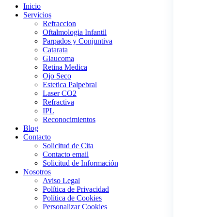
Inicio
Servicios
Refraccion
Oftalmologia Infantil
Parpados y Conjuntiva
Catarata
Glaucoma
Retina Medica
Ojo Seco
Estetica Palpebral
Laser CO2
Refractiva
IPL
Reconocimientos
Blog
Contacto
Solicitud de Cita
Contacto email
Solicitud de Información
Nosotros
Aviso Legal
Política de Privacidad
Política de Cookies
Personalizar Cookies