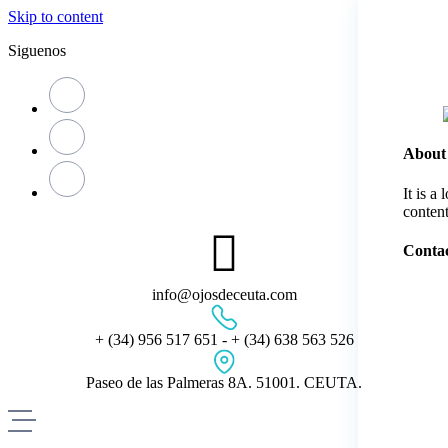
Skip to content
Siguenos
About
It is a
content
Contac
info@ojosdeceuta.com
+ (34) 956 517 651 - + (34) 638 563 526
Paseo de las Palmeras 8A. 51001. CEUTA.