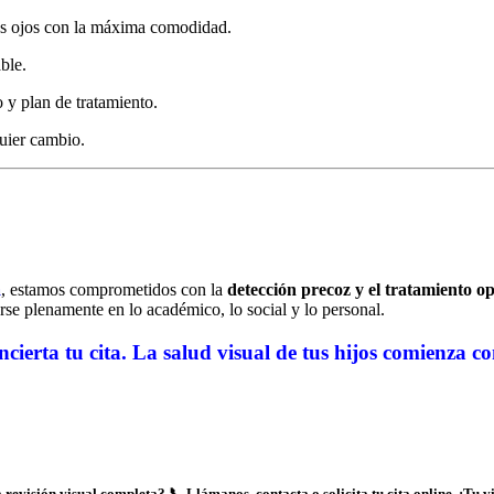
os ojos con la máxima comodidad.
ble.
 y plan de tratamiento.
quier cambio.
a
, estamos comprometidos con la
detección precoz y el tratamiento o
larse plenamente en lo académico, lo social y lo personal.
cierta tu cita.
La salud visual de tus hijos comienza c
 revisión visual completa? 📞 Llámanos, contacta o solicita tu cita online. ¡Tu v