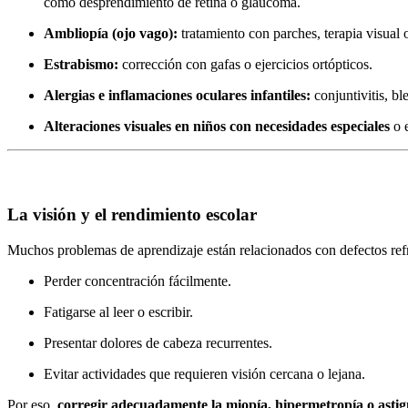
como desprendimiento de retina o glaucoma.
Ambliopía (ojo vago):
tratamiento con parches, terapia visual o
Estrabismo:
corrección con gafas o ejercicios ortópticos.
Alergias e inflamaciones oculares infantiles:
conjuntivitis, ble
Alteraciones visuales en niños con necesidades especiales
o 
La visión y el rendimiento escolar
Muchos problemas de aprendizaje están relacionados con defectos refra
Perder concentración fácilmente.
Fatigarse al leer o escribir.
Presentar dolores de cabeza recurrentes.
Evitar actividades que requieren visión cercana o lejana.
Por eso,
corregir adecuadamente la miopía, hipermetropía o asti