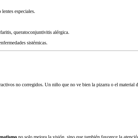
 lentes especiales.
faritis, queratoconjuntivitis alérgica.
enfermedades sistémicas.
ctivos no corregidos. Un niño que no ve bien la pizarra o el material d
gmatismo
no solo mejora la visión, sino que también favorece la atenci