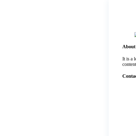
About
It is a
content
Contac