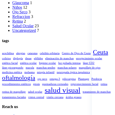
Glaucoma
1
Niños
12
Ojo Seco
3
Refraccion
3
Retina
2
Salud Ocular
23
Uncategorized
7
tags
Ceuta
aceclidina
alergias
cataratas
celulitis orbitaria
Centro de Ojos de Ceuta
colirios
diplopía
dmae
efélides
eliminación de manchas
envejecimiento ocular
estética facial
estética ocular
higiene ocular
luz pulsada intensa
láser CO2
láser picosegundo
macula
manchas seniles
manchas solares
maquillaje de ojos
medicina estética
melasma
miopía infantil
neuropatía óptica isquémica
oftalmología
ojo seco
omega-3
pilocarpina
Plasmage
Presbicia
procedimientos estéticos
ptosis
quemaduras corneales
rejuvenecimiento facial
retina
salud visual
rutina de maquillaje
salud ocular
tratamiento de manchas
tratamientos faciales
vision central
visión cercana
ácidos grasos
Reach us