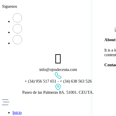
Skip
Siguenos
to
content
About
It is a
content
Contac
info@ojosdeceuta.com
+ (34) 956 517 651 - + (34) 638 563 526
Paseo de las Palmeras 8A. 51001. CEUTA.
Inicio