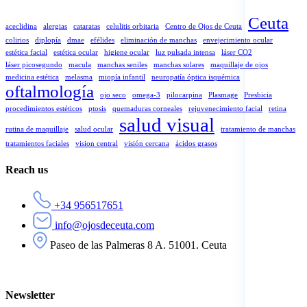
Ceuta
aceclidina
alergias
cataratas
celulitis orbitaria
Centro de Ojos de Ceuta
colirios
diplopía
dmae
efélides
eliminación de manchas
envejecimiento ocular
estética facial
estética ocular
higiene ocular
luz pulsada intensa
láser CO2
láser picosegundo
macula
manchas seniles
manchas solares
maquillaje de ojos
medicina estética
melasma
miopía infantil
neuropatía óptica isquémica
oftalmología
ojo seco
omega-3
pilocarpina
Plasmage
Presbicia
procedimientos estéticos
ptosis
quemaduras corneales
rejuvenecimiento facial
retina
salud visual
rutina de maquillaje
salud ocular
tratamiento de manchas
tratamientos faciales
vision central
visión cercana
ácidos grasos
Reach us
+34 956517651
info@ojosdeceuta.com
Paseo de las Palmeras 8 A. 51001. Ceuta
Newsletter