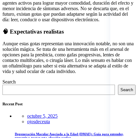
agentes activos para lograr mayor comodidad, duración del efecto y
menor incidencia de síntomas adversos. No se descarta que, en el
futuro, existan gotas que puedan adaptarse según la actividad del
día: leer, conducir o usar dispositivos electrónicos.
🧠 Expectativas realistas
Aunque estas gotas representan una innovación notable, no son una
solución mágica. Se trata de una herramienta más en el arsenal de
opciones para la presbicia, como gafas progresivas, lentes de
contacto multifocales, o cirugía láser. Lo más sensato es hablar con
un oftalmólogo para saber si esta alternativa se adapta al estilo de
vida y salud ocular de cada individuo.
Asides
Search
Search
Recent Post
octubre 5, 2025
ojosdeceuta
Degeneración Macular Asociada a la Edad (DMAE): Guía para entender,
prevenir y tratar esta afección ocular