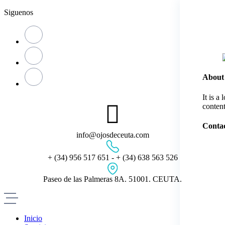
Skip
Siguenos
to
content
About
It is a
content
Contac
info@ojosdeceuta.com
+ (34) 956 517 651 - + (34) 638 563 526
Paseo de las Palmeras 8A. 51001. CEUTA.
Inicio